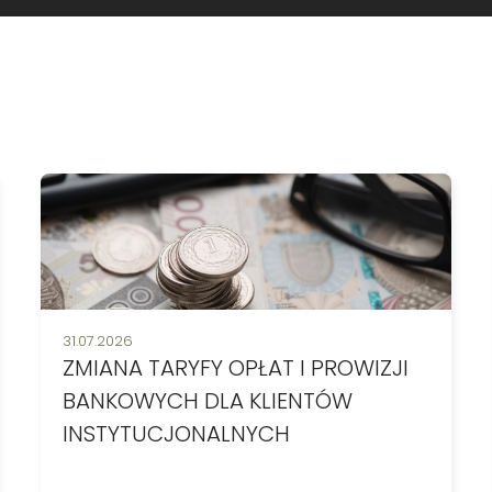
Data publikacji:
31.07.2026
ZMIANA TARYFY OPŁAT I PROWIZJI
BANKOWYCH DLA KLIENTÓW
INSTYTUCJONALNYCH