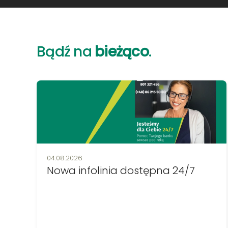
Bądź na
bieżąco
.
Data publikacji:
04.08.2026
Nowa infolinia dostępna 24/7