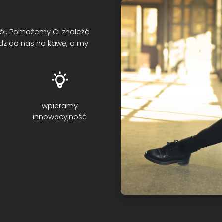
ój. Pomożemy Ci znaleźć
yjdz do nas na kawę, a my
wpieramy
innowacyjność