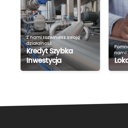
Z nami rozwiniesz swoją
działalność
Pomnó
Kredyt Szybka
nami!
Inwestycja
Lok