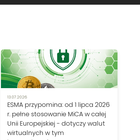
Data publikacji:
13.07.2026
ESMA przypomina: od 1 lipca 2026
r. pełne stosowanie MiCA w całej
Unii Europejskiej - dotyczy walut
wirtualnych w tym