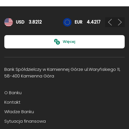
Kursy walut
USD
3.8212
EUR
4.4217
Więcej
Bank Spółdzielczy w Kamiennej Górze ul.Waryńskiego 11,
58-400 Kamienna Góra
O Banku
Kontakt
Władze Banku
Sytuacja finansowa