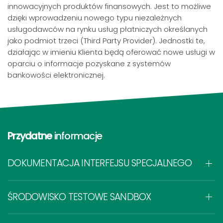
innowacyjnych produktów finansowych. Jest to możliwe
dzięki wprowadzeniu nowego typu niezależnych
usługodawców na rynku usług płatniczych określanych
jako podmiot trzeci (Third Party Provider). Jednostki te,
działając w imieniu Klienta będą oferować nowe usługi w
oparciu o informacje pozyskane z systemów
bankowości elektronicznej.
Przydatne
informacje
DOKUMENTACJA INTERFEJSU SPECJALNEGO
ŚRODOWISKO TESTOWE SANDBOX