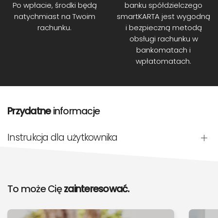
Po wpłacie, środki będą
banku spółdzielczego
natychmiast na Twoim
smartKARTA jest wygodną
rachunku.
i bezpieczną metodą
obsługi rachunku w
bankomatach i
wpłatomatach.
Przydatne
informacje
Instrukcja dla użytkownika
To może Cię
zainteresować.