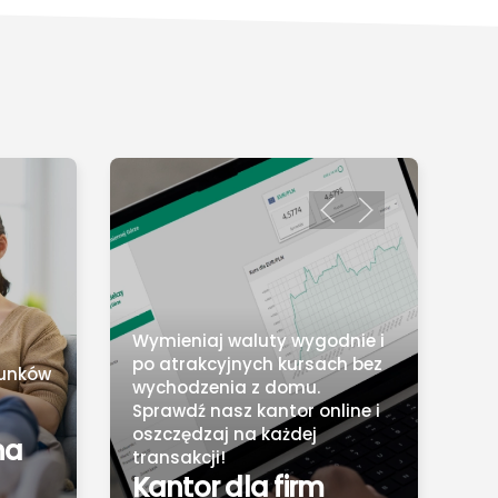
Wymieniaj waluty wygodnie i
po atrakcyjnych kursach bez
hunków
wychodzenia z domu.
Sprawdź nasz kantor online i
oszczędzaj na każdej
na
transakcji!
Kantor dla firm