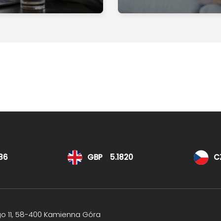
86
GBP
5.1820
C
go 11, 58-400 Kamienna Góra