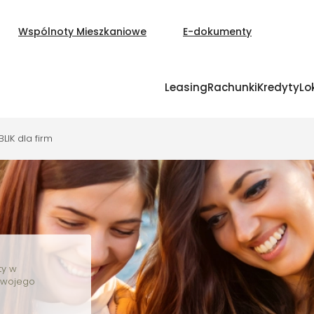
Wspólnoty Mieszkaniowe
E-dokumenty
Leasing
Rachunki
Kredyty
Lo
BLIK dla firm
ty w
swojego