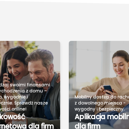
dzaj swoimi finansami
ychodzenia z domu –
, wygodnie i
Mobilny dostęp do rac
ecznie. Sprawdź nasze
z dowolnego miejsca -
ości online!
wygodny i bezpieczny.
kowość
Aplikacja mobil
rnetowa dla firm
dla firm