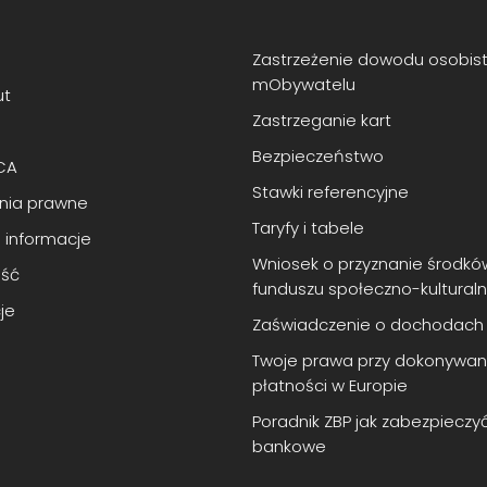
Zastrzeżenie dowodu osobis
mObywatelu
ut
Zastrzeganie kart
Bezpieczeństwo
CA
Stawki referencyjne
enia prawne
Taryfy i tabele
 informacje
Wniosek o przyznanie środkó
ść
funduszu społeczno-kultural
je
Zaświadczenie o dochodach
Twoje prawa przy dokonywan
płatności w Europie
Poradnik ZBP jak zabezpieczy
bankowe