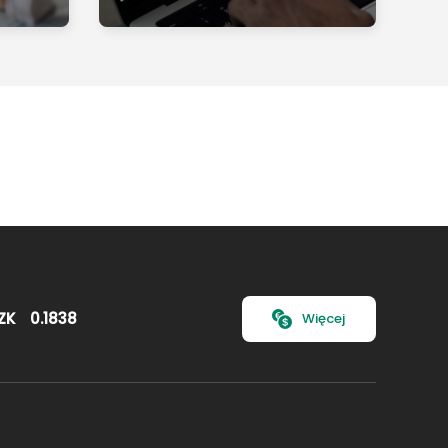
ZK
0.1838
Więcej