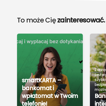
To może Cię
zainteresować.
Zarzą
bez w
smartKARTA –
szybko
bezpi
bankomat i
możliw
wpłatomat w Twoim
Ban
telefonie!
inte