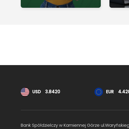
Kursy walut
USD
3.8420
EUR
4.42
Bank Spółdzielczy w Kamiennej Górze ul.Waryńskie