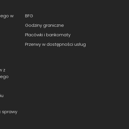
tego w
BFG
Godziny graniczne
Placówki i bankomaty
Przerwy w dostępności usług
w z
nego
iu
ć sprawy