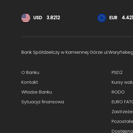
Kursy walut
USD
3.8212
EUR
4.42
Bank Spółdzielczy w Kamiennej Górze ul.Waryńskie
O Banku
PSD2
Kontakt
Kursy wal
Władze Banku
RODO
Sytuacja finansowa
EURO FAT
Zastrzeż
Pozostałe
Dostępno