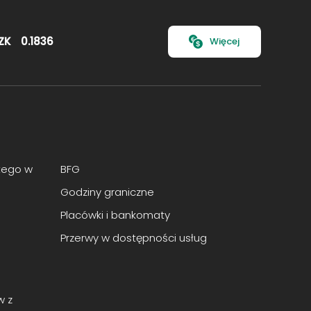
ZK
0.1836
Więcej
tego w
BFG
Godziny graniczne
Placówki i bankomaty
Przerwy w dostępności usług
w z