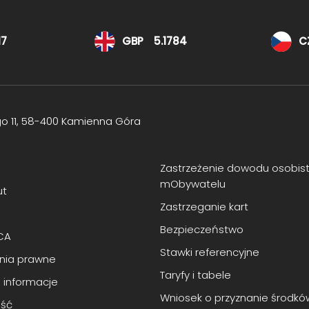
17
GBP
5.1784
C
go 11, 58-400 Kamienna Góra
Zastrzeżenie dowodu osobis
mObywatelu
ut
Zastrzeganie kart
Bezpieczeństwo
CA
Stawki referencyjne
enia prawne
Taryfy i tabele
 informacje
Wniosek o przyznanie środkó
ść