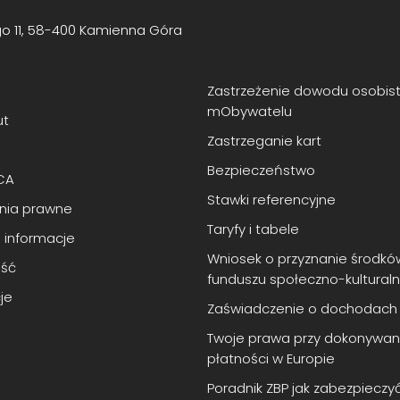
go 11, 58-400 Kamienna Góra
Zastrzeżenie dowodu osobis
mObywatelu
ut
Zastrzeganie kart
Bezpieczeństwo
CA
Stawki referencyjne
enia prawne
Taryfy i tabele
 informacje
Wniosek o przyznanie środkó
ść
funduszu społeczno-kultural
je
Zaświadczenie o dochodach
Twoje prawa przy dokonywan
płatności w Europie
Poradnik ZBP jak zabezpieczy