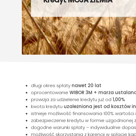
długi okres spłaty
nawet 20 lat
oprocentowanie
WIBOR 3M + marża ustalana 
prowizja za udzielenie kredytu już od
1,00%
kwota kredytu
uzależniona jest od kosztów i
istnieje możliwość finansowania 100% wartości 
zabezpieczenie kredytu w formie uzgodnionej 
dogodne warunki spłaty – indywidualnie dopa
możliwość skorzystania z karencji w spłacie kap