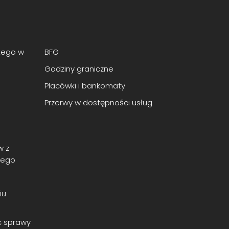
tego w
BFG
Godziny graniczne
Placówki i bankomaty
Przerwy w dostępności usług
w z
nego
iu
ć sprawy