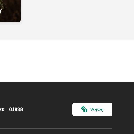
y
ZK
0.1838
Więcej