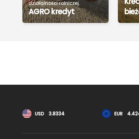
Kre
działalności rolniczej.
AGRO kredyt
bie
Kursy walut
USD
3.8334
EUR
4.42