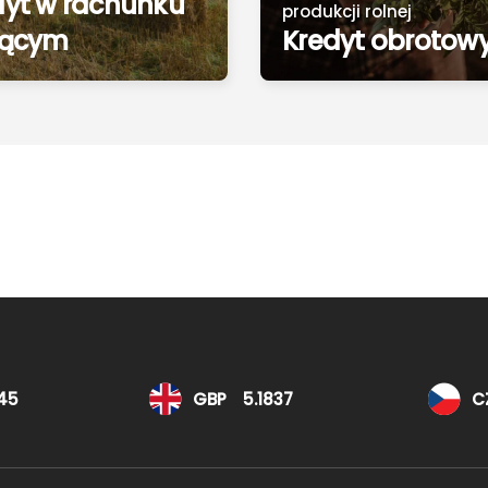
dyt w rachunku
produkcji rolnej
żącym
Kredyt obrotow
45
GBP
5.1837
C