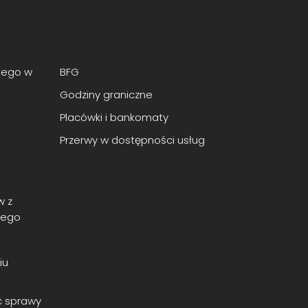
tego w
BFG
Godziny graniczne
Placówki i bankomaty
Przerwy w dostępności usług
w z
nego
iu
ć sprawy