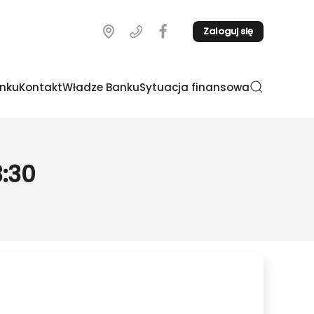
Zaloguj się
nku
Kontakt
Władze Banku
Sytuacja finansowa
3:30