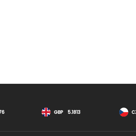
76
GBP
5.1813
C