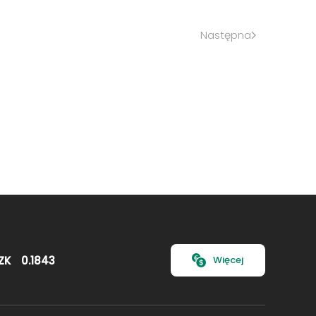
Następna
ZK
0.1843
Więcej