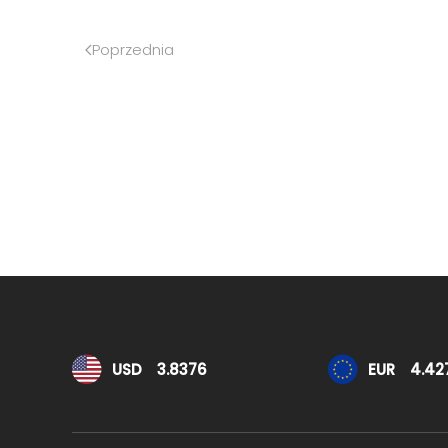
Poprzednia
Kursy walut
USD
3.8376
EUR
4.42