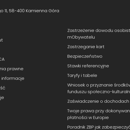
go 11, 58-400 Kamienna Góra
Zastrzeżenie dowodu osobis
mObywatelu
ut
Zastrzeganie kart
Bezpieczeństwo
CA
Stawki referencyjne
enia prawne
Taryfy i tabele
 informacje
Wniosek o przyznanie środkó
ść
funduszu społeczno-kultural
je
Zaświadczenie o dochodach
Twoje prawa przy dokonywan
płatności w Europie
Poradnik ZBP jak zabezpieczy