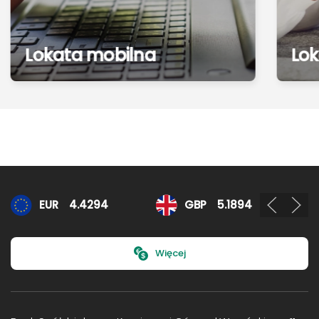
Lokata mobilna
Lo
Kursy walut
EUR
4.4294
GBP
5.1894
Więcej