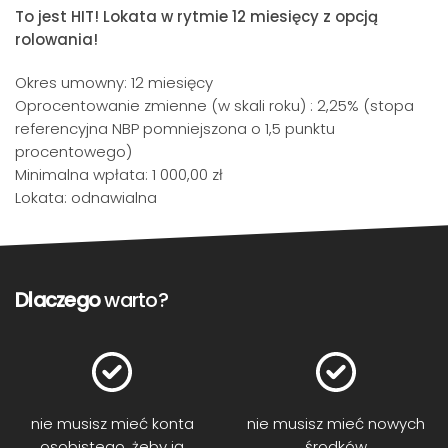
To jest HIT! Lokata w rytmie 12 miesięcy z opcją
rolowania!
Okres umowny: 12 miesięcy
Oprocentowanie zmienne (w skali roku) : 2,25% (stopa
referencyjna NBP pomniejszona o 1,5 punktu
procentowego)
Minimalna wpłata: 1 000,00 zł
Lokata: odnawialna
Dlaczego
warto?
nie musisz mieć konta
nie musisz mieć nowych
osobistego, żeby ją
środków