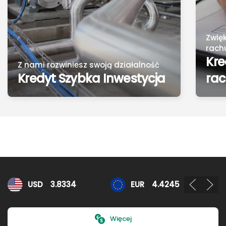
Zwię
rach
Kre
Z nami rozwiniesz swoją działalność
Kredyt Szybka Inwestycja
ra
Kursy walut
USD
3.8334
EUR
4.4245
Więcej