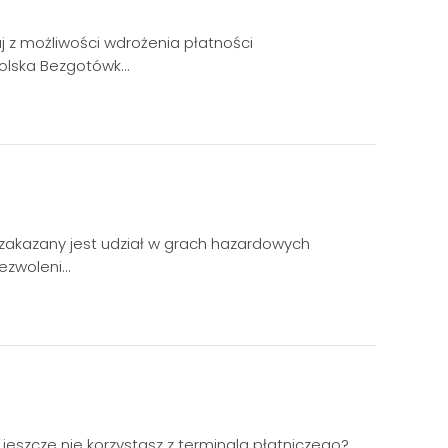
j z możliwości wdrożenia płatności
olska Bezgotówk…
zakazany jest udział w grach hazardowych
ezwoleni…
 jeszcze nie korzystasz z terminala płatniczego?