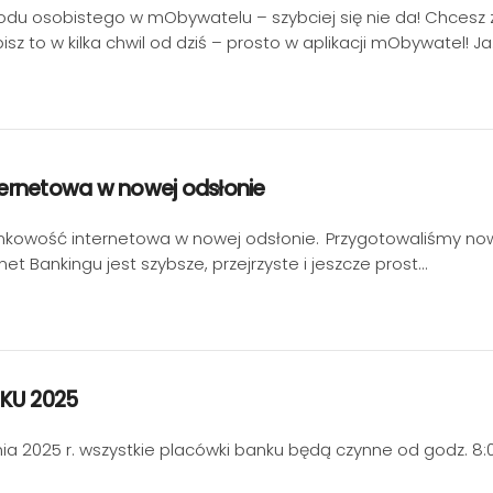
odu osobistego w mObywatelu – szybciej się nie da! Chces
isz to w kilka chwil od dziś – prosto w aplikacji mObywatel! Ja
ernetowa w nowej odsłonie
ankowość internetowa w nowej odsłonie. Przygotowaliśmy nowocz
rnet Bankingu jest szybsze, przejrzyste i jeszcze prost…
KU 2025
ia 2025 r. wszystkie placówki banku będą czynne od godz. 8: