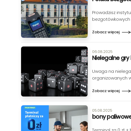
Prowadzisz instyt
bezgotówkowych -
Zobacz więcej
Data publikacji:
06.08.2025
Nielegalne gry
Uwaga na nielegal
organizowanych w
Zobacz więcej
Data publikacji:
05.08.2025
bony paliwow
Terminal za 0 zł +