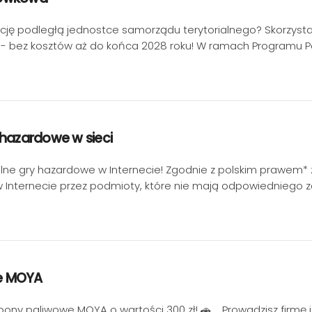
ucję podległą jednostce samorządu terytorialnego? Skorzysta
 bez kosztów aż do końca 2028 roku! W ramach Programu P
 hazardowe w sieci
ne gry hazardowe w Internecie! Zgodnie z polskim prawem* 
 Internecie przez podmioty, które nie mają odpowiedniego z
e MOYA
 bony paliwowe MOYA o wartości 300 zł! 🚗 Prowadzisz firmę i