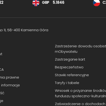
22
GBP
5.1846
C
go 11, 58-400 Kamienna Góra
Zastrzeżenie dowodu osobis
mObywatelu
ut
Zastrzeganie kart
Bezpieczeństwo
CA
Stawki referencyjne
enia prawne
Taryfy i tabele
 informacje
Wniosek o przyznanie środkó
ść
funduszu społeczno-kultural
je
Zaświadczenie o dochodach