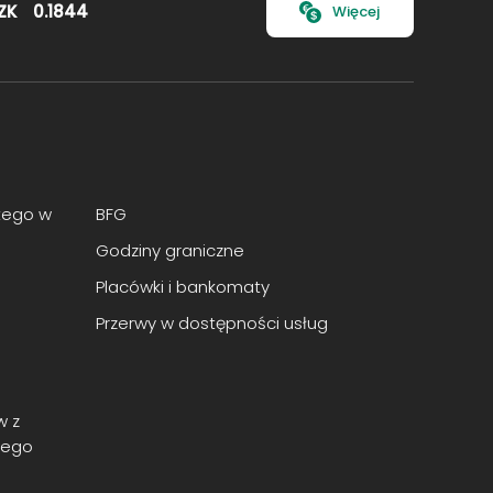
ZK
0.1844
Więcej
tego w
BFG
Godziny graniczne
Placówki i bankomaty
Przerwy w dostępności usług
w z
nego