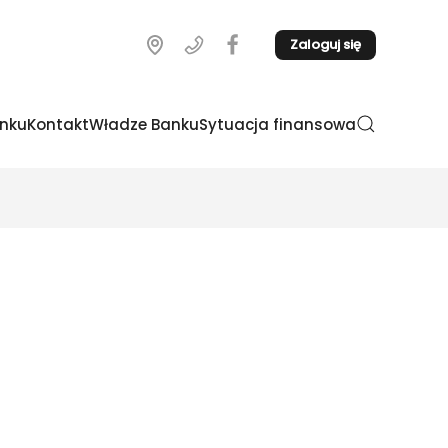
Zaloguj się
nku
Kontakt
Władze Banku
Sytuacja finansowa