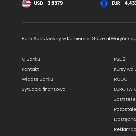
Kursy walut
USD
3.8379
EUR
4.43
Bank Spółdzielczy w Kamiennej Górze ul.Waryńskie
O Banku
PSD2
Kontakt
Kursy wal
Władze Banku
RODO
Sytuacja finansowa
EURO FAT
Zastrzeż
Pozostałe
Dostępno
Reklamac