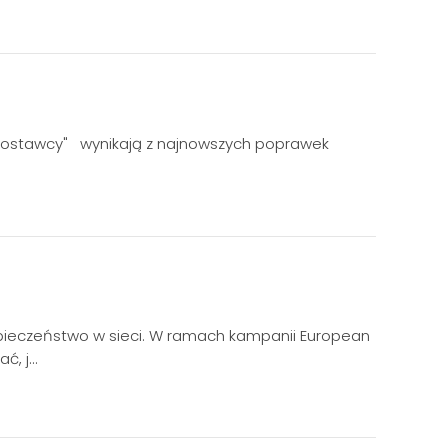
p dostawcy" wynikają z najnowszych poprawek
zpieczeństwo w sieci. W ramach kampanii European
ć, j…