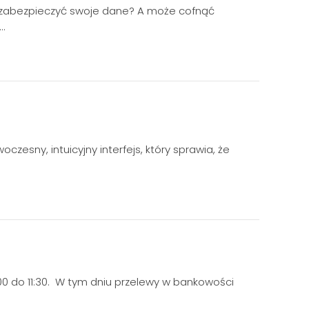
z zabezpieczyć swoje dane? A może cofnąć
…
esny, intuicyjny interfejs, który sprawia, że
00 do 11:30. W tym dniu przelewy w bankowości