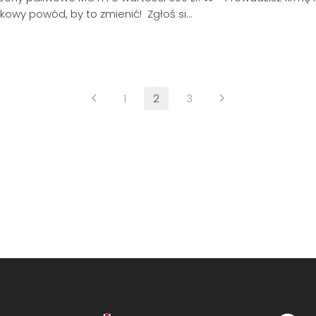
owy powód, by to zmienić! Zgłoś si…
1
2
3