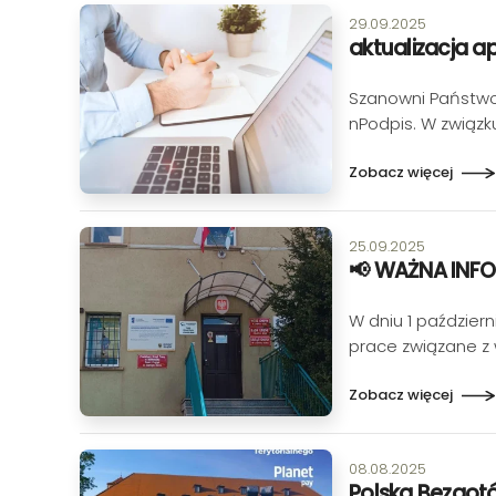
Data publikacji:
29.09.2025
aktualizacja ap
Szanowni Państwo,
nPodpis. W związk
Zobacz więcej
Data publikacji:
25.09.2025
📢 WAŻNA INF
W dniu 1 paździer
prace związane z 
Zobacz więcej
Data publikacji:
08.08.2025
Polska Bezgo