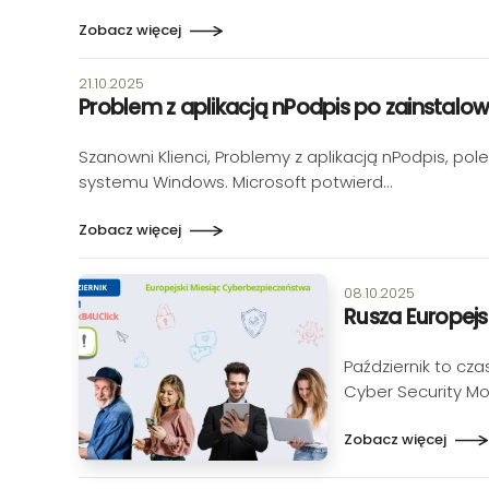
Zobacz więcej
Data publikacji:
21.10.2025
Problem z aplikacją nPodpis po zainstal
Szanowni Klienci, Problemy z aplikacją nPodpis, 
systemu Windows. Microsoft potwierd…
Zobacz więcej
Data publikacji:
08.10.2025
Rusza Europejs
Październik to c
Cyber Security M
Zobacz więcej