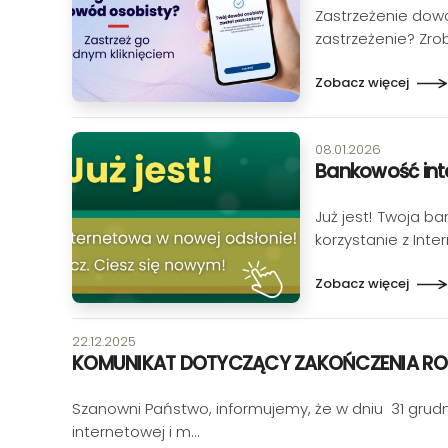
Zastrzeżenie dow
zastrzeżenie? Zrob
Zobacz więcej
Data publikacji:
08.01.2026
Bankowość int
Już jest! Twoja b
korzystanie z Inte
Zobacz więcej
Data publikacji:
22.12.2025
KOMUNIKAT DOTYCZĄCY ZAKOŃCZENIA RO
Szanowni Państwo, informujemy, że w dniu 31 grudn
internetowej i m…